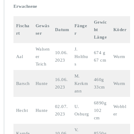
S
t
c
Erwachsene
a
h
w
Gewic
e
Fischa
Gewäs
Fänge
Datum
ht
Köder
r
rt
ser
r
s
Länge
t
e
Walsen
J.
10.06.
674 g
F
Aal
er
Holthu
Wurm
i
2023
67 cm
Teich
s
s
c
M.
h
16.06.
460g
Barsch
Hunte
Kerkm
Wurm
e
2023
33cm
2
ann
0
2
6890g
02.07.
U.
Wobbl
3
Hecht
Hunte
102
2023
Osburg
er
cm
V.
Karpfe
10.06.
8550g