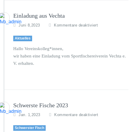
u
g
Einladung aus Vechta
e
n
f
Juni 8,2023
Kommentare deaktiviert
d
ü
2
r
Aktuelles
0
E
2
i
Hallo Vereinskolleg*innen,
3
n
wir haben eine Einladung vom Sportfischereiverein Vechta e.
l
V. erhalten.
a
d
u
n
g
a
u
Schwerste Fische 2023
s
V
f
Jan. 1,2023
Kommentare deaktiviert
e
ü
c
r
Schwerster Fisch
h