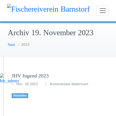
Zum
Fischereiverein Ba
Inhalt
springen
Archiv 19. November 2023
Start
/
2023
JHV Jugend 2023
f
Nov. 19,2023
Kommentare deaktiviert
ü
r
Aktuelles
J
H
V
J