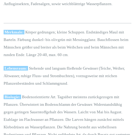
Anfluginsekten, Fadenalgen, sowie weichblättrige Wasserpflanzen.
Merkmale:
Körper gedrungen; kleine Schuppen. Endständiges Maul mit
Barteln. Färbung dunkel- bis olivgrün mit Messingglanz. Bauchflossen beim
Männchen größer und breiter als beim Weibchen und beim Männchen mit
runden Ende. Länge 20-40, max. 60 cm.
Lebensraum:
Stehende und langsam fließende Gewässer (Teiche, Weiher,
Altwasser, ruhige Fluss- und Strombuchten), vorzugsweise mit reichen
Pflanzenbeständen und Schlammgrund.
Biologie:
Bodenorientierte Art. Tagsüber meistens zurückgezogen mit
Pflanzen. Überwintert im Bodenschlamm der Gewässer. Widerstandsfähig
gegen geringen Sauerstoffgehalt des Wassers. Laicht von Mai bis August.
Eiablage im Flachwasser an Pflanzen. Die Larven hängen zunächst mittels
Klebedrüsen an Wasserpflanzen. Die Nahrung besteht aus wirbellosen
Bodentieren und Pflanzen. Nicht gefährdete Art, da durch Besatz gut vertreten.