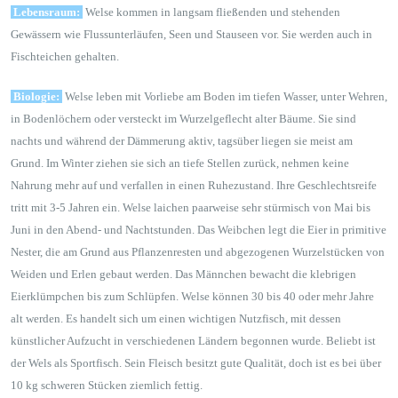
Lebensraum:
Welse kommen in langsam fließenden und stehenden
Gewässern wie Flussunterläufen, Seen und Stauseen vor. Sie werden auch in
Fischteichen gehalten.
Biologie:
Welse leben mit Vorliebe am Boden im tiefen Wasser, unter Wehren,
in Bodenlöchern oder versteckt im Wurzelgeflecht alter Bäume. Sie sind
nachts und während der Dämmerung aktiv, tagsüber liegen sie meist am
Grund. Im Winter ziehen sie sich an tiefe Stellen zurück, nehmen keine
Nahrung mehr auf und verfallen in einen Ruhezustand. Ihre Geschlechtsreife
tritt mit 3-5 Jahren ein. Welse laichen paarweise sehr stürmisch von Mai bis
Juni in den Abend- und Nachtstunden. Das Weibchen legt die Eier in primitive
Nester, die am Grund aus Pflanzenresten und abgezogenen Wurzelstücken von
Weiden und Erlen gebaut werden. Das Männchen bewacht die klebrigen
Eierklümpchen bis zum Schlüpfen. Welse können 30 bis 40 oder mehr Jahre
alt werden. Es handelt sich um einen wichtigen Nutzfisch, mit dessen
künstlicher Aufzucht in verschiedenen Ländern begonnen wurde. Beliebt ist
der Wels als Sportfisch. Sein Fleisch besitzt gute Qualität, doch ist es bei über
10 kg schweren Stücken ziemlich fettig.