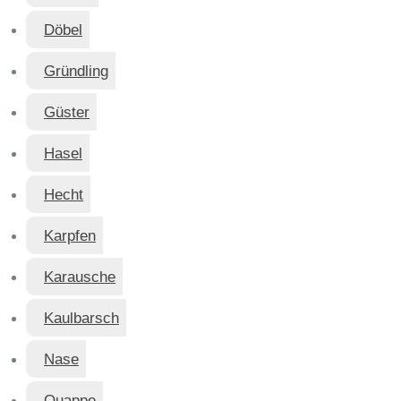
Döbel
Gründling
Güster
Hasel
Hecht
Karpfen
Karausche
Kaulbarsch
Nase
Quappe