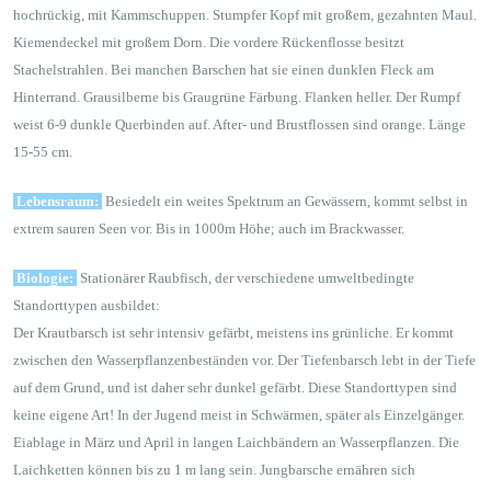
hochrückig, mit Kammschuppen. Stumpfer Kopf mit großem, gezahnten Maul.
Kiemendeckel mit großem Dorn. Die vordere Rückenflosse besitzt
Stachelstrahlen. Bei manchen Barschen hat sie einen dunklen Fleck am
Hinterrand. Grausilberne bis Graugrüne Färbung. Flanken heller. Der Rumpf
weist 6-9 dunkle Querbinden auf. After- und Brustflossen sind orange. Länge
15-55 cm.
Lebensraum:
Besiedelt ein weites Spektrum an Gewässern, kommt selbst in
extrem sauren Seen vor. Bis in 1000m Höhe; auch im Brackwasser.
Biologie:
Stationärer Raubfisch, der verschiedene umweltbedingte
Standorttypen ausbildet:
Der Krautbarsch ist sehr intensiv gefärbt, meistens ins grünliche. Er kommt
zwischen den Wasserpflanzenbeständen vor. Der Tiefenbarsch lebt in der Tiefe
auf dem Grund, und ist daher sehr dunkel gefärbt. Diese Standorttypen sind
keine eigene Art! In der Jugend meist in Schwärmen, später als Einzelgänger.
Eiablage in März und April in langen Laichbändern an Wasserpflanzen. Die
Laichketten können bis zu 1 m lang sein. Jungbarsche ernähren sich