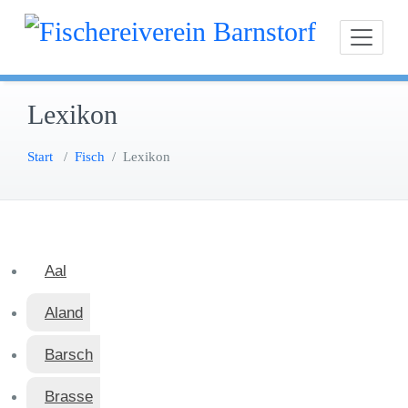
Zum
Fischereiverein Ba
Inhalt
springen
Lexikon
Start
/
Fisch
/
Lexikon
Aal
Aland
Barsch
Brasse