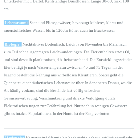
Unterkiefer mit 1 Bartel. Kehlständige Brustflossen. Länge 30-60, max. 100
cm.
Lebensraum:
Seen und Fliessgewässer; bevorzugt kühleres, klares und
sauerstoffreiches Wasser; bis in 1200m Höhe; auch im Brackwasser.
Biologie:
Nachtaktiver Bodenfisch. Laicht von November bis März nach
zum Teil sehr ausgeprägten Laichwanderungen. Die Eier enthalten etwas Öl,
und sind deshalb planktonisch, d.h. freischwebend. Die Entwicklungszeit der
Eier beträgt je nach Wassertemperatur zwischen 45 und 75 Tagen. In der
Jugend besteht die Nahrung aus wirbellosen Kleintieren. Später geht die
Quappe zu einer räuberischen Lebensweise über. In der oberen Donau, wo die
Art häufig vorkam, sind die Bestände fast völlig erloschen.
Gewässerverbauung, Verschmutzung und direkte Verfolgung durch
Elektrofischen tragen zur Gefährdung bei. Nur noch in wenigen Gewässern
gibt es intakte Populationen. In der Hunte ist der Fang verboten.
Merkmale:
Körper spindelförmig bis hochrückig gebaut, seitlich abgeflacht.