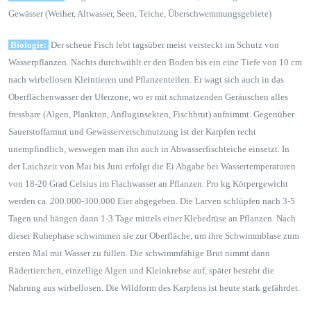
Gewässer (Weiher, Altwasser, Seen, Teiche, Überschwemmungsgebiete)
Biologie:
Der scheue Fisch lebt tagsüber meist versteckt im Schutz von
Wasserpflanzen. Nachts durchwühlt er den Boden bis ein eine Tiefe von 10 cm
nach wirbellosen Kleintieren und Pflanzenteilen. Er wagt sich auch in das
Oberflächenwasser der Uferzone, wo er mit schmatzenden Geräuschen alles
fressbare (Algen, Plankton, Anfluginsekten, Fischbrut) aufnimmt. Gegenüber
Sauerstoffarmut und Gewässerverschmutzung ist der Karpfen recht
unempfindlich, weswegen man ihn auch in Abwasserfischteiche einsetzt. In
der Laichzeit von Mai bis Juni erfolgt die Ei Abgabe bei Wassertemperaturen
von 18-20 Grad Celsius im Flachwasser an Pflanzen. Pro kg Körpergewicht
werden ca. 200.000-300.000 Eier abgegeben. Die Larven schlüpfen nach 3-5
Tagen und hängen dann 1-3 Tage mittels einer Klebedrüse an Pflanzen. Nach
dieser Ruhephase schwimmen sie zur Oberfläche, um ihre Schwimmblase zum
ersten Mal mit Wasser zu füllen. Die schwimmfähige Brut nimmt dann
Rädertierchen, einzellige Algen und Kleinkrebse auf, später besteht die
Nahrung aus wirbellosen. Die Wildform des Karpfens ist heute stark gefährdet.