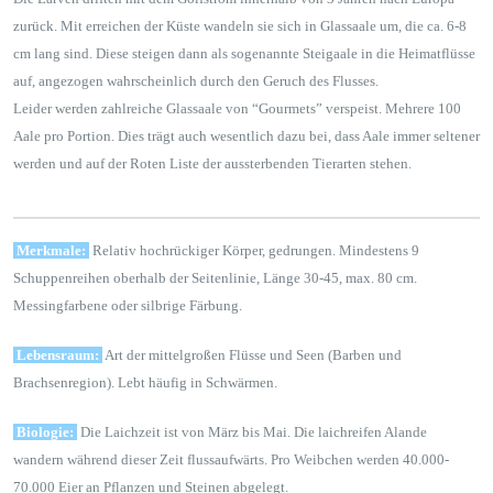
zurück. Mit erreichen der Küste wandeln sie sich in Glassaale um, die ca. 6-8
cm lang sind. Diese steigen dann als sogenannte Steigaale in die Heimatflüsse
auf, angezogen wahrscheinlich durch den Geruch des Flusses.
Leider werden zahlreiche Glassaale von “Gourmets” verspeist. Mehrere 100
Aale pro Portion. Dies trägt auch wesentlich dazu bei, dass Aale immer seltener
werden und auf der Roten Liste der aussterbenden Tierarten stehen.
Merkmale:
Relativ hochrückiger Körper, gedrungen. Mindestens 9
Schuppenreihen oberhalb der Seitenlinie, Länge 30-45, max. 80 cm.
Messingfarbene oder silbrige Färbung.
Lebensraum:
Art der mittelgroßen Flüsse und Seen (Barben und
Brachsenregion). Lebt häufig in Schwärmen.
Biologie:
Die Laichzeit ist von März bis Mai. Die laichreifen Alande
wandern während dieser Zeit flussaufwärts. Pro Weibchen werden 40.000-
70.000 Eier an Pflanzen und Steinen abgelegt.