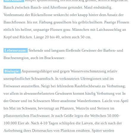
Bauch zwischen Bauch- und Afterflosse gerundet. Maul endständig.
Vorderansatz der Rückenflosse senkrecht oder knapp hinter dem Ansatz der
Bauchflossen. Iris rot. Färbung grausilbern bis gelblichsilbern. Paarige Flossen
rötlich bis hellrot, unpaarige Flossen grau. Männchen mit Laichausschlag an
Kopf und Rücken. Länge 20 bis 40, selten auch 50 cm.
Lebensraum:
Stehende und langsam fließende Gewässer der Barben- und
Brachsenregion, auch im Brackwasser.
Biologie:
Anpassungsfähiger und gegen Wasserverschmutzung relativ
unempfindlicher Schwarmfisch. In verkrauteten Uferregionen und im
Freiwasser anzutreffen. Neigt bei fehlendem Raubfischbesatz zu Verbuttung;
vor allem in abwasserbelasteten Gewässern kommt häufig Verbuttung vor. In
der Ostsee und im Schwarzen Meer anadrome Wanderformen. Laicht von April
bis Mai im Schwarm, bevorzugt an Pflanzen, Wurzeln und Steinen im
pflanzenreichen Flachwasser. Je nach Größe legen die Weibchen 50.000-
100.000 Eier ab. Nach 4-10 Tagen schlüpfen die Larven, die sich nach der
Aufzehrung ihres Dottersackes von Plankton ernähren. Später werden