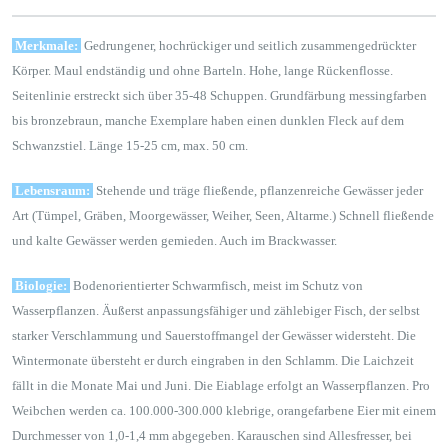
Merkmale:
Gedrungener, hochrückiger und seitlich zusammengedrückter
Körper. Maul endständig und ohne Barteln. Hohe, lange Rückenflosse.
Seitenlinie erstreckt sich über 35-48 Schuppen. Grundfärbung messingfarben
bis bronzebraun, manche Exemplare haben einen dunklen Fleck auf dem
Schwanzstiel. Länge 15-25 cm, max. 50 cm.
Lebensraum:
Stehende und träge fließende, pflanzenreiche Gewässer jeder
Art (Tümpel, Gräben, Moorgewässer, Weiher, Seen, Altarme.) Schnell fließende
und kalte Gewässer werden gemieden. Auch im Brackwasser.
Biologie:
Bodenorientierter Schwarmfisch, meist im Schutz von
Wasserpflanzen. Äußerst anpassungsfähiger und zählebiger Fisch, der selbst
starker Verschlammung und Sauerstoffmangel der Gewässer widersteht. Die
Wintermonate übersteht er durch eingraben in den Schlamm. Die Laichzeit
fällt in die Monate Mai und Juni. Die Eiablage erfolgt an Wasserpflanzen. Pro
Weibchen werden ca. 100.000-300.000 klebrige, orangefarbene Eier mit einem
Durchmesser von 1,0-1,4 mm abgegeben. Karauschen sind Allesfresser, bei