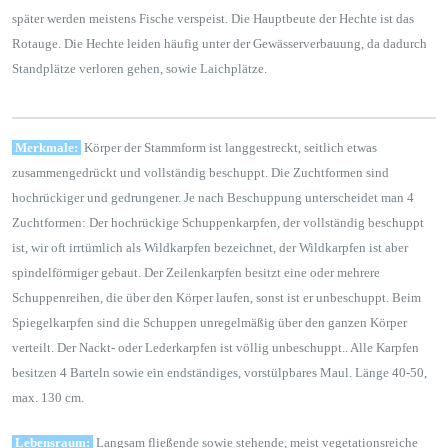
später werden meistens Fische verspeist. Die Hauptbeute der Hechte ist das
Rotauge. Die Hechte leiden häufig unter der Gewässerverbauung, da dadurch
Standplätze verloren gehen, sowie Laichplätze.
Merkmale:
Körper der Stammform ist langgestreckt, seitlich etwas
zusammengedrückt und vollständig beschuppt. Die Zuchtformen sind
hochrückiger und gedrungener. Je nach Beschuppung unterscheidet man 4
Zuchtformen: Der hochrückige Schuppenkarpfen, der vollständig beschuppt
ist, wir oft irrtümlich als Wildkarpfen bezeichnet, der Wildkarpfen ist aber
spindelförmiger gebaut. Der Zeilenkarpfen besitzt eine oder mehrere
Schuppenreihen, die über den Körper laufen, sonst ist er unbeschuppt. Beim
Spiegelkarpfen sind die Schuppen unregelmäßig über den ganzen Körper
verteilt. Der Nackt- oder Lederkarpfen ist völlig unbeschuppt.. Alle Karpfen
besitzen 4 Barteln sowie ein endständiges, vorstülpbares Maul. Länge 40-50,
max. 130 cm.
Lebensraum:
Langsam fließende sowie stehende, meist vegetationsreiche