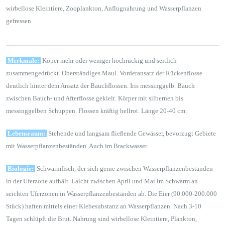
wirbellose Kleintiere, Zooplankton, Anflugnahrung und Wasserpflanzen
gefressen.
Merkmale:
Köper mehr oder weniger hochrückig und seitlich
zusammengedrückt. Oberständiges Maul. Vorderansatz der Rückenflosse
deutlich hinter dem Ansatz der Bauchflossen. Iris messinggelb. Bauch
zwischen Bauch- und Afterflosse gekielt. Körper mit silbernen bis
messinggelben Schuppen. Flossen kräftig hellrot. Länge 20-40 cm.
Lebensraum:
Stehende und langsam fließende Gewässer, bevorzugt Gebiete
mit Wasserpflanzenbeständen. Auch im Brackwasser.
Biologie:
Schwarmfisch, der sich gerne zwischen Wasserpflanzenbeständen
in der Uferzone aufhält. Laicht zwischen April und Mai im Schwarm an
seichten Uferzonen in Wasserpflanzenbeständen ab. Die Eier (90.000-200.000
Stück) haften mittels einer Klebesubstanz an Wasserpflanzen. Nach 3-10
Tagen schlüpft die Brut. Nahrung sind wirbellose Kleintiere, Plankton,