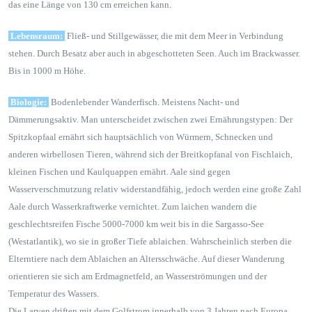
das eine Länge von 130 cm erreichen kann.
Lebensraum:
Fließ- und Stillgewässer, die mit dem Meer in Verbindung
stehen. Durch Besatz aber auch in abgeschotteten Seen. Auch im Brackwasser.
Bis in 1000 m Höhe.
Biologie:
Bodenlebender Wanderfisch. Meistens Nacht- und
Dämmerungsaktiv. Man unterscheidet zwischen zwei Ernährungstypen: Der
Spitzkopfaal ernährt sich hauptsächlich von Würmern, Schnecken und
anderen wirbellosen Tieren, während sich der Breitkopfanal von Fischlaich,
kleinen Fischen und Kaulquappen ernährt. Aale sind gegen
Wasserverschmutzung relativ widerstandfähig, jedoch werden eine große Zahl
Aale durch Wasserkraftwerke vernichtet. Zum laichen wandern die
geschlechtsreifen Fische 5000-7000 km weit bis in die Sargasso-See
(Westatlantik), wo sie in großer Tiefe ablaichen. Wahrscheinlich sterben die
Elterntiere nach dem Ablaichen an Altersschwäche. Auf dieser Wanderung
orientieren sie sich am Erdmagnetfeld, an Wasserströmungen und der
Temperatur des Wassers.
Die Larven driften mit dem Golfstrom innerhalb von 3 Jahren nach Europa