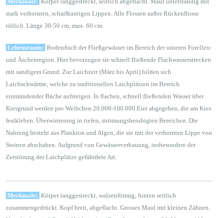
Merkmale:
Körper langgestreckt, seitlich abgeflacht. Maul unterständig mit
stark verhornten, scharfkantigen Lippen. Alle Flossen außer Rückenflosse
rötlich. Länge 30-50 cm, max. 60 cm.
Lebensraum:
Bodenfisch der Fließgewässer im Bereich der unteren Forellen-
und Äschenregion. Hier bevorzugen sie schnell fließende Flachwasserstrecken
mit sandigem Grund. Zur Laichzeit (März bis April) bilden sich
Laichschwärme, welche zu traditionellen Laichplätzen im Bereich
einmündender Bäche aufsteigen. In flachen, schnell fließenden Wasser über
Kiesgrund werden pro Weibchen 20.000-100.000 Eier abgegeben, die am Kies
festkleben. Überwinterung in tiefen, strömungsberuhigten Bereichen. Die
Nahrung besteht aus Plankton und Algen, die sie mit der verhornten Lippe von
Steinen abschaben. Aufgrund von Gewässerverbauung, insbesondere der
Zerstörung der Laichplätze gefährdete Art.
Merkmale:
Körper langgestreckt, walzenförmig; hinten seitlich
zusammengedrückt. Kopf breit, abgeflacht. Grosses Maul mit kleinen Zähnen.