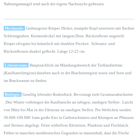
Nahrungsmangel wird auch der eigene Nachwuchs gefressen.
Merkmale:
Gedrungener Körper. Dicker, stumpfer Kopf unterseits mit flachen
Schleimgruben. Kiemendeckel mit langem Dorn. Rückenflosse ungeteilt.
Körper olivgrün bis bräunlich mit dunklen Flecken . Schwanz- und
Rückenflossen dunkel gefleckt. Länge 12-25 cm.
Lebensraum:
Hauptsächlich im Mündungsbereich der Tieflandströme
(Kaulbarschregion) daneben auch in der Brachsenregion sowie und Seen und
im Brackwasser zu finden.
Biologie:
Gesellig lebender Bodenfisch. Bevorzugt tiefe Gewässerabschnitte
. Den Winter verbringen die Kaulbarsche an ruhigen, sandigen Stellen . Laicht
von März bis Mai in der Uferzone an sandigen Stellen. Pro Weibchen werden
50.000-100.000 1mm große Eier in Gallertschnüren und Klumpen an Pflanzen
und Steinen abgelegt. Frisst wirbellose Kleintiere, Plankton und Fischlaich.
Früher in manchen norddeutschen Gegenden so massenhaft, dass die Fische