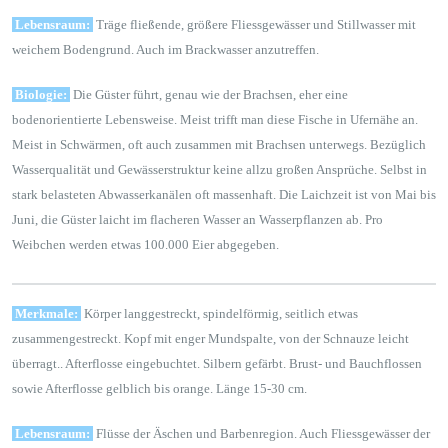
Lebensraum:
Träge fließende, größere Fliessgewässer und Stillwasser mit
weichem Bodengrund. Auch im Brackwasser anzutreffen.
Biologie:
Die Güster führt, genau wie der Brachsen, eher eine
bodenorientierte Lebensweise. Meist trifft man diese Fische in Ufernähe an.
Meist in Schwärmen, oft auch zusammen mit Brachsen unterwegs. Bezüglich
Wasserqualität und Gewässerstruktur keine allzu großen Ansprüche. Selbst in
stark belasteten Abwasserkanälen oft massenhaft. Die Laichzeit ist von Mai bis
Juni, die Güster laicht im flacheren Wasser an Wasserpflanzen ab. Pro
Weibchen werden etwas 100.000 Eier abgegeben.
Merkmale:
Körper langgestreckt, spindelförmig, seitlich etwas
zusammengestreckt. Kopf mit enger Mundspalte, von der Schnauze leicht
überragt.. Afterflosse eingebuchtet. Silbern gefärbt. Brust- und Bauchflossen
sowie Afterflosse gelblich bis orange. Länge 15-30 cm.
Lebensraum:
Flüsse der Äschen und Barbenregion. Auch Fliessgewässer der