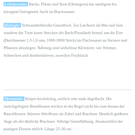
Lebensraum:
Bäche, Flüsse und Seen (Uferregion) mit sandigem bis
kiesigem Untergrund. Auch im Brackwasser.
Biologie:
Schwarmbildender Grundfisch. Zur Laichzeit im Mai und Juni
wandern die Tiere kurze Strecken die Bach/Flussläufe herauf, um die Eier
(Durchmesser 1,3-1,6 mm, 1000-3000 Stück) im Flachwasser an Steinen und
Pflanzen abzulegen. Nahrung sind wirbellose Kleintiere, wie Würmer,
Schnecken und Insektenlarven, zuweilen Fischlaich.
Merkmale:
Körper hochrückig, seitlich sehr stark abgeflacht. Die
zurückgelegten Brustflossen reichen in der Regel nicht bis zum Ansatz der
Bauchflossen. Kürzere Afterflosse als Zobel und Brachsen. Deutlich größeres
Auge als der ähnliche Brachsen. Silbrige Grundfärbung. Ansatzstellen der
paarigen Flossen rötlich. Länge 25-30 cm.