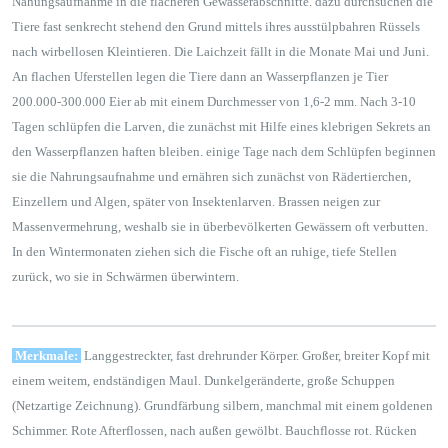
Nahungsaufnahme in die flacheren Gewässerabschnitte. dazu durchsuchen die
Tiere fast senkrecht stehend den Grund mittels ihres ausstülpbahren Rüssels
nach wirbellosen Kleintieren. Die Laichzeit fällt in die Monate Mai und Juni.
An flachen Uferstellen legen die Tiere dann an Wasserpflanzen je Tier
200.000-300.000 Eier ab mit einem Durchmesser von 1,6-2 mm. Nach 3-10
Tagen schlüpfen die Larven, die zunächst mit Hilfe eines klebrigen Sekrets an
den Wasserpflanzen haften bleiben. einige Tage nach dem Schlüpfen beginnen
sie die Nahrungsaufnahme und ernähren sich zunächst von Rädertierchen,
Einzellern und Algen, später von Insektenlarven. Brassen neigen zur
Massenvermehrung, weshalb sie in überbevölkerten Gewässern oft verbutten.
In den Wintermonaten ziehen sich die Fische oft an ruhige, tiefe Stellen
zurück, wo sie in Schwärmen überwintern.
Merkmale:
Langgestreckter, fast drehrunder Körper. Großer, breiter Kopf mit
einem weitem, endständigen Maul. Dunkelgeränderte, große Schuppen
(Netzartige Zeichnung). Grundfärbung silbern, manchmal mit einem goldenen
Schimmer. Rote Afterflossen, nach außen gewölbt. Bauchflosse rot. Rücken