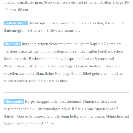
und Schwanzflosse grau, Schwanzflosse meist mit rötlichem Anflug. Länge 30-
40, max. 60 cm.
Lebensraum:
Bevorzugt Fliessgewässer der unteren Forellen, Äschen und
Barbenregion. Seltener im Stillwasser anzutreffen.
Biologie:
Jungtiere zeigen Schwarmverhalten, ältere kapitale Exemplare
meistens Einzelgänger. In morphologisch beeinträchtigten Forellenbächen
Konkurrent der Bachforelle. Laicht von April bis Juni an Steinen und
Wasserpflanzen ab. Ernährt sich in der Jugend von wirbellosen Kleintieren,
zuweilen auch von pflanzlicher Nahrung. Ältere Döbel gehen mehr und mehr
zu einer räuberischen Lebensweise über.
Merkmale:
Körper langgestreckt, fast drehrund. Hinten seitlich etwas
zusammengedrückt. Unterständiges Maul. Relativ große Augen sowie 2
Barteln. Grosse Schuppen. Grundfärbung hellgrau bi hellbraun. Männchen mit
Laichausschlag. Länge 8-20 cm.