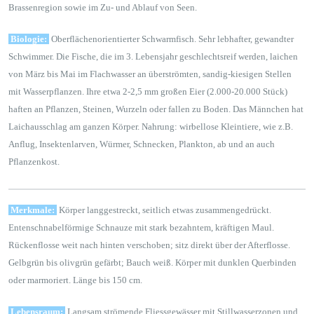
Brassenregion sowie im Zu- und Ablauf von Seen.
Biologie:
Oberflächenorientierter Schwarmfisch. Sehr lebhafter, gewandter
Schwimmer. Die Fische, die im 3. Lebensjahr geschlechtsreif werden, laichen
von März bis Mai im Flachwasser an überströmten, sandig-kiesigen Stellen
mit Wasserpflanzen. Ihre etwa 2-2,5 mm großen Eier (2.000-20.000 Stück)
haften an Pflanzen, Steinen, Wurzeln oder fallen zu Boden. Das Männchen hat
Laichausschlag am ganzen Körper. Nahrung: wirbellose Kleintiere, wie z.B.
Anflug, Insektenlarven, Würmer, Schnecken, Plankton, ab und an auch
Pflanzenkost.
Merkmale:
Körper langgestreckt, seitlich etwas zusammengedrückt.
Entenschnabelförmige Schnauze mit stark bezahntem, kräftigen Maul.
Rückenflosse weit nach hinten verschoben; sitz direkt über der Afterflosse.
Gelbgrün bis olivgrün gefärbt; Bauch weiß. Körper mit dunklen Querbinden
oder marmoriert. Länge bis 150 cm.
Lebensraum:
Langsam strömende Fliessgewässer mit Stillwasserzonen und