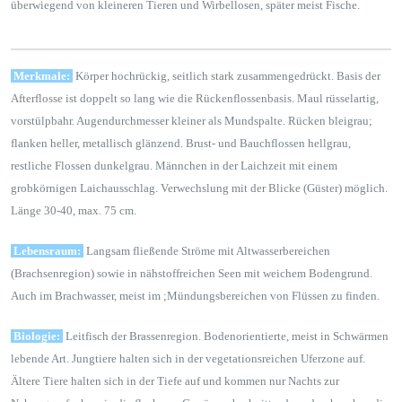
überwiegend von kleineren Tieren und Wirbellosen, später meist Fische.
Merkmale:
Körper hochrückig, seitlich stark zusammengedrückt. Basis der
Afterflosse ist doppelt so lang wie die Rückenflossenbasis. Maul rüsselartig,
vorstülpbahr. Augendurchmesser kleiner als Mundspalte. Rücken bleigrau;
flanken heller, metallisch glänzend. Brust- und Bauchflossen hellgrau,
restliche Flossen dunkelgrau. Männchen in der Laichzeit mit einem
grobkörnigen Laichausschlag. Verwechslung mit der Blicke (Güster) möglich.
Länge 30-40, max. 75 cm.
Lebensraum:
Langsam fließende Ströme mit Altwasserbereichen
(Brachsenregion) sowie in nähstoffreichen Seen mit weichem Bodengrund.
Auch im Brachwasser, meist im ;Mündungsbereichen von Flüssen zu finden.
Biologie:
Leitfisch der Brassenregion. Bodenorientierte, meist in Schwärmen
lebende Art. Jungtiere halten sich in der vegetationsreichen Uferzone auf.
Ältere Tiere halten sich in der Tiefe auf und kommen nur Nachts zur