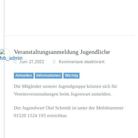
l
e
h
r
g
a
n
g
Veranstaltungsanmeldung Jugendliche
z
u
f
Juni 27,2022
Kommentare deaktiviert
r
ü
F
r
i
Aktuelles
Informationen
Wichtig
V
s
e
Die Mitgleider unserer Jugendgruppe können sich für
c
r
Vereinsveranstaltungen beim Jugenwart anmelden.
h
a
e
n
r
Der Jugendwart Olaf Schmidt ist unter der Mobilnummer
s
e
01520 1524 193 erreichbar.
t
i
a
p
l
r
t
ü