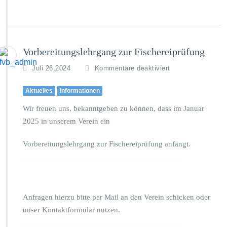
Vorbereitungslehrgang zur Fischereiprüfung
f
Juli 26,2024
Kommentare deaktiviert
ü
r
Aktuelles
Informationen
V
o
Wir freuen uns, bekanntgeben zu können, dass im Januar
r
2025 in unserem Verein ein
b
e
Vorbereitungslehrgang zur Fischereiprüfung anfängt.
r
e
i
t
u
Anfragen hierzu bitte per Mail an den Verein schicken oder
n
g
unser Kontaktformular nutzen.
s