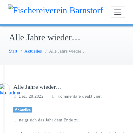
Zum
Fischereiverein Ba
Inhalt
springen
Alle Jahre wieder…
Start
/
Aktuelles
/
Alle Jahre wieder…
Alle Jahre wieder…
f
Dez. 28,2022
Kommentare deaktiviert
ü
r
Aktuelles
A
l
… neigt sich das Jahr dem Ende zu.
l
e