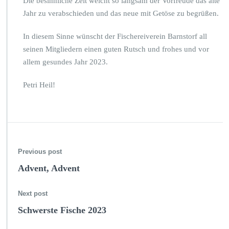
Die besinnliche Zeit weicht so langsam der Vorfreude das alte
J
Jahr zu verabschieden und das neue mit Getöse zu begrüßen.
a
h
In diesem Sinne wünscht der Fischereiverein Barnstorf all
r
e
seinen Mitgliedern einen guten Rutsch und frohes und vor
w
allem gesundes Jahr 2023.
i
e
Petri Heil!
d
e
r…
Previous post
Advent, Advent
Next post
Schwerste Fische 2023