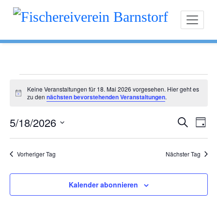
Zum
Fischereiverein Ba
Inhalt
springen
V
Keine Veranstaltungen für 18. Mai 2026 vorgesehen. Hier geht es
Hinweis
zu den
nächsten bevorstehenden Veranstaltungen
.
e
5/18/2026
Verans
Ver
Suche
r
Tag
Ans
Datum
Suche
a
wählen.
Nav
und
Vorheriger Tag
Nächster Tag
n
Ansich
s
Kalender abonnieren
Naviga
t